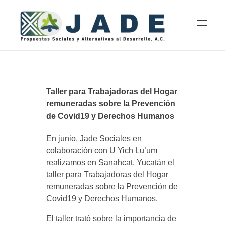
INICIO
Jade Propuestas Sociales y Alternativas al Desarrollo, A.C.
Taller para Trabajadoras del Hogar
remuneradas sobre la Prevención
QUIENES SOMOS
de Covid19 y Derechos Humanos
En junio, Jade Sociales en
Misión y Visión
EJES DE ACCIÓN
colaboración con U Yich Lu’um
realizamos en Sanahcat, Yucatán el
Equipa
taller para Trabajadoras del Hogar
remuneradas sobre la Prevención de
Investigación
Consejo Asesor
ACTIVIDADES
Covid19 y Derechos Humanos.
Incidencia en Políticas Públicas
Rendición de Cuentas
El taller trató sobre la importancia de