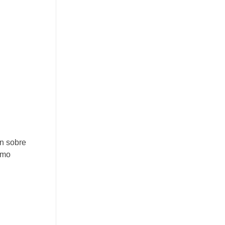
án sobre
omo