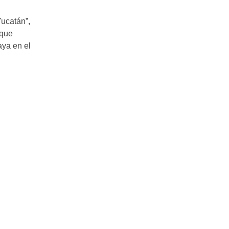
Yucatán”,
 que
aya en el