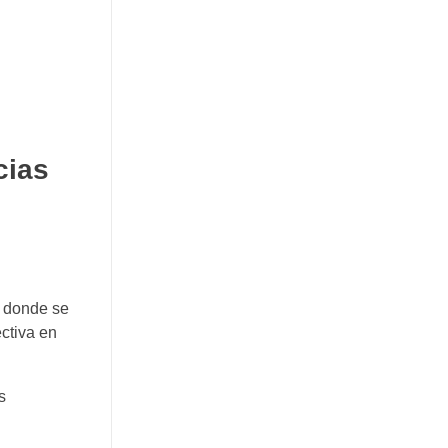
cias
”, donde se
ectiva en
s