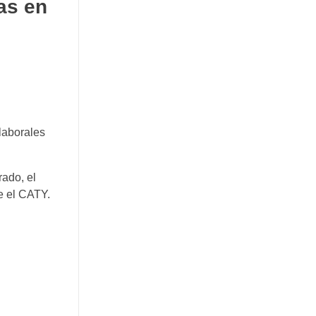
as en
 laborales
rado, el
e el CATY.