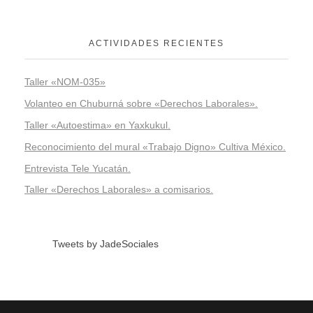
ACTIVIDADES RECIENTES
Taller «NOM-035»
Volanteo en Chuburná sobre «Derechos Laborales».
Taller «Autoestima» en Yaxkukul.
Reconocimiento del mural «Trabajo Digno» Cultiva México.
Entrevista Tele Yucatán.
Taller «Derechos Laborales» a comisarios.
Tweets by JadeSociales