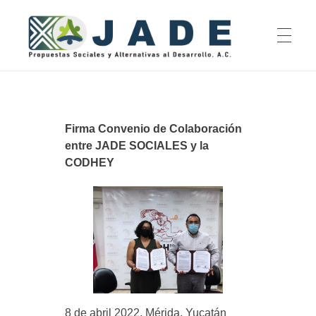
INICIO
Jade Propuestas Sociales y Alternativas al Desarrollo, A.C.
Firma Convenio de Colaboración
entre JADE SOCIALES y la
QUIENES SOMOS
CODHEY
Misión y Visión
EJES DE ACCIÓN
Equipa
Investigación
Consejo Asesor
ACTIVIDADES
Incidencia en Políticas Públicas
Rendición de Cuentas
8 de abril 2022, Mérida, Yucatán