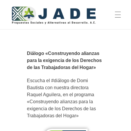
INICIO
Jade Propuestas Sociales y Alternativas al Desarrollo, A.C.
Diálogo «Construyendo alianzas
para la exigencia de los Derechos
QUIENES SOMOS
de las Trabajadoras del Hogar»
Escucha el #diálogo de Domi
Misión y Visión
EJES DE ACCIÓN
Bautista con nuestra directora
Raquel Aguilera, en el programa
Equipa
«Construyendo alianzas para la
exigencia de los Derechos de las
Investigación
Consejo Asesor
ACTIVIDADES
Trabajadoras del Hogar»
Incidencia en Políticas Públicas
Rendición de Cuentas